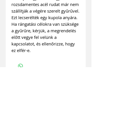
rozsdamentes acél rudat már nem
szállítják a végére szerelt gyűrűvel.
Ezt lecserélték egy kupola anyára.
Ha rángatási célokra van szüksége
a gyűrűre, kérjük, a megrendelés
előtt vegye fel velünk a
kapcsolatot, és ellenőrizze, hogy
ez elfér-e.
Fityma helyreállítása
A fityma helyreállításának
felhasználói útmutatói
Fityma helyreállító eszközök
CI index
Előnyök és
használat
Mérő