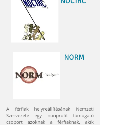
NOCIRC
NORM
A férfiak helyreállításának Nemzeti
Szervezete egy nonprofit támogató
csoport azoknak a férfiaknak, akik
aggódnak a körülmetélés miatt,
fontolják a fityma helyreállítását, vagy