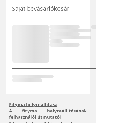
Saját bevásárlókosár
Fityma helyreállítása
A fityma helyreállításának
felhasználói útmutatói
Fityma helyreállító eszközök
CI index